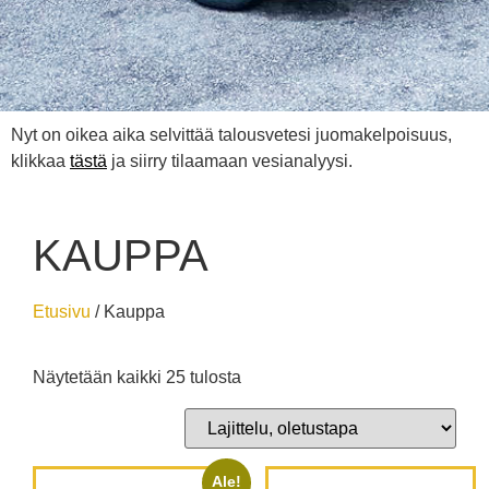
Nyt on oikea aika selvittää talousvetesi juomakelpoisuus,
klikkaa
tästä
ja siirry tilaamaan vesianalyysi.
KAUPPA
Etusivu
/ Kauppa
Näytetään kaikki 25 tulosta
Ale!