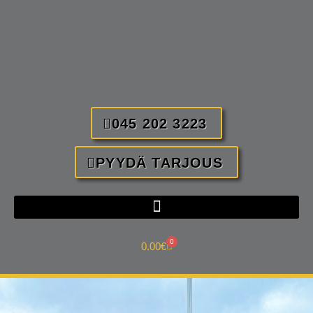
045 202 3223
PYYDÄ TARJOUS
0
0.00
€