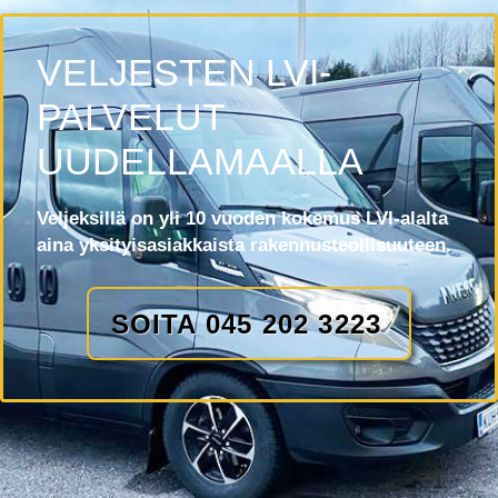
VELJESTEN LVI-
PALVELUT
UUDELLAMAALLA
Veljeksillä on yli 10 vuoden kokemus LVI-alalta
aina yksityisasiakkaista rakennusteollisuuteen.
SOITA 045 202 3223