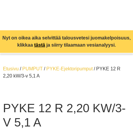
Nyt on oikea aika selvittää talousvetesi juomakelpoisuus,
klikkaa
tästä
ja siirry tilaamaan vesianalyysi.
Etusivu
/
PUMPUT
/
PYKE-Ejektoripumput
/ PYKE 12 R
2,20 kW/3-v 5,1 A
PYKE 12 R 2,20 KW/3-
V 5,1 A