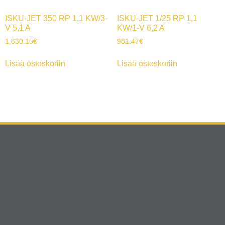
ISKU-JET 350 RP 1,1 KW/3-
ISKU-JET 1/25 RP 1,1
V 5,1 A
KW/1-V 6,2 A
1,830.15
€
981.47
€
Lisää ostoskoriin
Lisää ostoskoriin