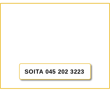
VELJESTEN LVI-
PALVELUT
UUDELLAMAALLA
Veljeksillä on yli 10 vuoden kokemus LVI-alalta
aina yksityisasiakkaista rakennusteollisuuteen.
SOITA 045 202 3223