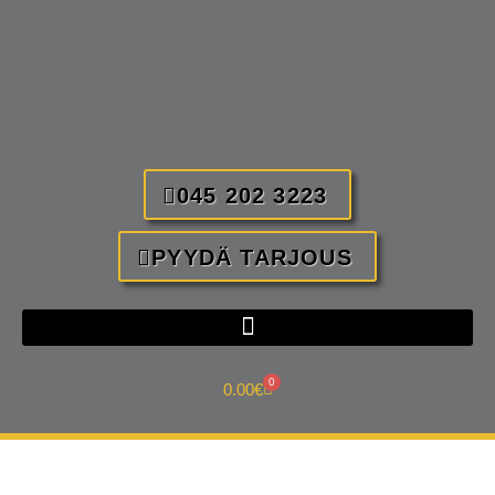
045 202 3223
PYYDÄ TARJOUS
0
0.00
€